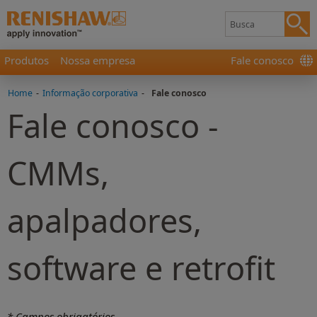
Produtos
Nossa empresa
Fale conosco
Home
-
Informação corporativa
-
Fale conosco
Fale conosco -
CMMs,
apalpadores,
software e retrofit
* Campos obrigatórios