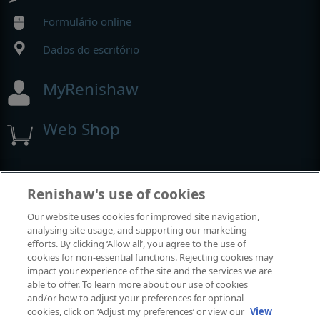
Formulário online
Dados do escritório
MyRenishaw
Web Shop
Exposições e conferências
Renishaw's use of cookies
Our website uses cookies for improved site navigation,
Eventos em que estamos participando
analysing site usage, and supporting our marketing
efforts. By clicking ‘Allow all’, you agree to the use of
cookies for non-essential functions. Rejecting cookies may
impact your experience of the site and the services we are
able to offer. To learn more about our use of cookies
and/or how to adjust your preferences for optional
cookies, click on ‘Adjust my preferences’ or view our
View