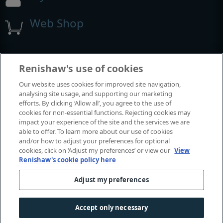
Web Shop
Exposições e conferências
Renishaw's use of cookies
Our website uses cookies for improved site navigation,
Eventos em que estamos participando
analysing site usage, and supporting our marketing
efforts. By clicking ‘Allow all’, you agree to the use of
cookies for non-essential functions. Rejecting cookies may
impact your experience of the site and the services we are
able to offer. To learn more about our use of cookies
and/or how to adjust your preferences for optional
cookies, click on ‘Adjust my preferences’ or view our
View
Renishaw's cookie policy here
Adjust my preferences
© 2001–2026 Renishaw plc. Todos os direitos reservados.
Fale conosco
|
Centro legal y de conformidad
|
Acessibilidade
Accept only necessary
Privacidade
|
Guia de cookies
|
Aviso de linguagem de gênero