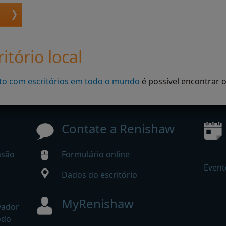
itório local
to com escritórios em todo o mundo
é possível encontrar o
Contate a Renishaw
nsão
Formulário online
Event
Dados do escritório
MyRenishaw
vador
odo