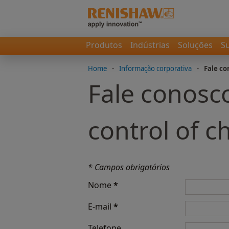
Produtos
Indústrias
Soluções
S
Home
-
Informação corporativa
-
Fale co
Fale conosco
control of c
* Campos obrigatórios
Nome
*
E-mail
*
Telefone