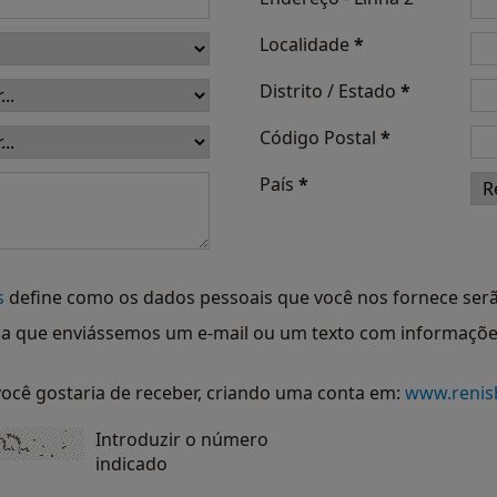
Localidade
*
Distrito / Estado
*
Código Postal
*
País
*
s
define como os dados pessoais que você nos fornece serã
ia que enviássemos um e-mail ou um texto com informações
você gostaria de receber, criando uma conta em:
www.reni
Introduzir o número
indicado