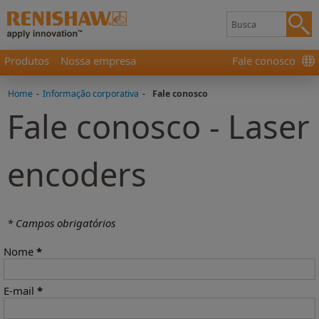
Produtos
Nossa empresa
Fale conosco
Home
-
Informação corporativa
-
Fale conosco
Fale conosco - Laser
encoders
* Campos obrigatórios
Nome
*
E-mail
*