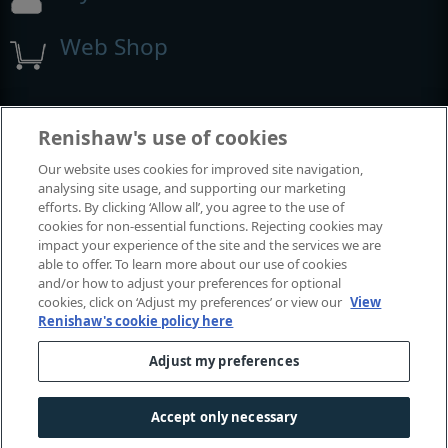
Web Shop
Exposições e conferências
Renishaw's use of cookies
Our website uses cookies for improved site navigation,
Eventos em que estamos participando
analysing site usage, and supporting our marketing
efforts. By clicking ‘Allow all’, you agree to the use of
cookies for non-essential functions. Rejecting cookies may
impact your experience of the site and the services we are
able to offer. To learn more about our use of cookies
and/or how to adjust your preferences for optional
cookies, click on ‘Adjust my preferences’ or view our
View
Renishaw's cookie policy here
Adjust my preferences
© 2001–2026 Renishaw plc. Todos os direitos reservados.
Fale conosco
|
Centro legal y de conformidad
|
Acessibilidade
Accept only necessary
Privacidade
|
Guia de cookies
|
Aviso de linguagem de gênero