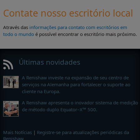
Contate nosso escritório local
Através das
informações para contato com escritórios em
todo o mundo
é possível encontrar o escritório mais próximo.
Últimas novidades
A Renishaw investe na expansão de seu centro de
serviços na Alemanha para fortalecer o suporte ao
cliente na Europa.
A Renishaw apresenta o inovador sistema de medição
de método duplo Equator–X™ 500.
Mais Notícias
|
Registre-se para atualizações periódicas da
Renishaw