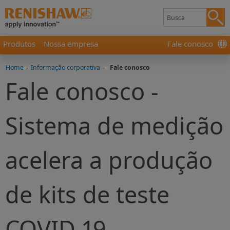
Produtos
Nossa empresa
Fale conosco
Home
-
Informação corporativa
-
Fale conosco
Fale conosco -
Sistema de medição
acelera a produção
de kits de teste
COVID-19