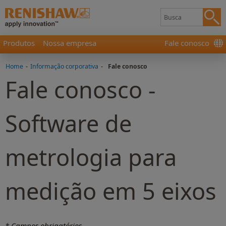
Produtos
Nossa empresa
Fale conosco
Home
-
Informação corporativa
-
Fale conosco
Fale conosco -
Software de
metrologia para
medição em 5 eixos
* Campos obrigatórios