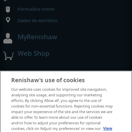
Formulário online
Dados do escritório
MyRenishaw
Web Shop
Exposições e conferências
Renishaw's use of cookies
Our website uses cookies for improved site navigation,
Eventos em que estamos participando
analysing site usage, and supporting our marketing
efforts. By clicking ‘Allow all’, you agree to the use of
cookies for non-essential functions. Rejecting cookies may
impact your experience of the site and the services we are
able to offer. To learn more about our use of cookies
and/or how to adjust your preferences for optional
cookies, click on ‘Adjust my preferences’ or view our
View