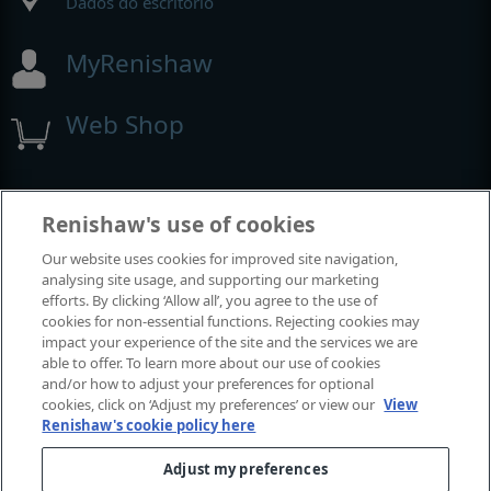
Dados do escritório
MyRenishaw
Web Shop
Exposições e conferências
Renishaw's use of cookies
Our website uses cookies for improved site navigation,
Eventos em que estamos participando
analysing site usage, and supporting our marketing
efforts. By clicking ‘Allow all’, you agree to the use of
cookies for non-essential functions. Rejecting cookies may
impact your experience of the site and the services we are
able to offer. To learn more about our use of cookies
and/or how to adjust your preferences for optional
cookies, click on ‘Adjust my preferences’ or view our
View
Renishaw's cookie policy here
Adjust my preferences