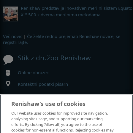
Renishaw predstavlja inovativen merilni sistem Equato
X™ 500 z dvema merilnima metodama
Več novic
|
Če želite redno prejemati Renishaw novice, se
registrirajte.
Stik z družbo Renishaw
Online obrazec
Kontaktni podatki pisarn
MyRenishaw
Renishaw's use of cookies
Our website uses cookies for improved site navigation,
Spletna trgovina
analysing site usage, and supporting our marketing
efforts. By clicking ‘Allow all’, you agree to the use of
cookies for non-essential functions. Rejecting cookies may