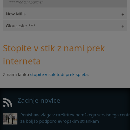
*** Prodajni partner
New Mills
Gloucester ***
Stopite v stik z nami prek
interneta
Z nami lahko
stopite v stik tudi prek spleta
.
Zadnje novice
Renishaw vlaga v razširitev nemškega servisnega cent
za boljšo podporo evropskim strankam