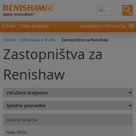
Izdelki
Naše podjetje
Kontaktne informacije
Domov
-
Informacije o družbi
-
Zastopništva za Renishaw
Zastopništva za
Renishaw
Glavna pisarna
New Mills