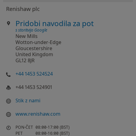
Renishaw plc
Pridobi navodila za pot
s storitvijo Google
New Mills
Wotton-under-Edge
Gloucestershire
United Kingdom
GL12 8JR
+44 1453 524524
+44 1453 524901
Stik z nami
www.renishaw.com
PON-ČET
08:00-17:00 (BST)
PET
08:00-16:00 (BST)