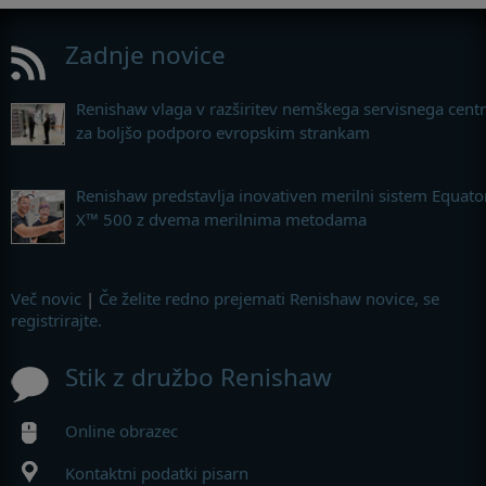
Zadnje novice
Renishaw vlaga v razširitev nemškega servisnega cent
za boljšo podporo evropskim strankam
Renishaw predstavlja inovativen merilni sistem Equato
X™ 500 z dvema merilnima metodama
Več novic
|
Če želite redno prejemati Renishaw novice, se
registrirajte.
Stik z družbo Renishaw
Online obrazec
Kontaktni podatki pisarn