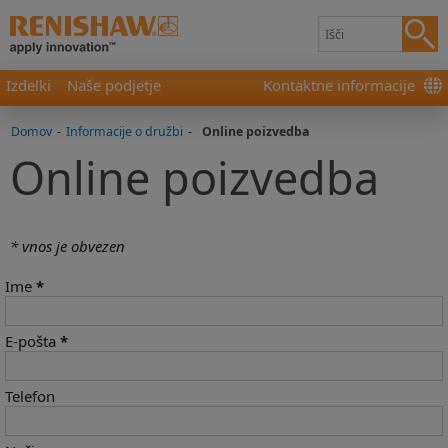
Izdelki
Naše podjetje
Kontaktne informacije
Domov
-
Informacije o družbi
-
Online poizvedba
Online poizvedba
* vnos je obvezen
Ime
*
E-pošta
*
Telefon