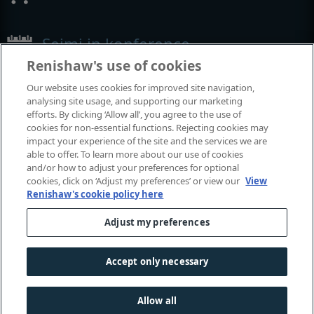
Sejmi in konference
Renishaw's use of cookies
Dogodki, kjer smo prisotni
Our website uses cookies for improved site navigation,
analysing site usage, and supporting our marketing
efforts. By clicking ‘Allow all’, you agree to the use of
cookies for non-essential functions. Rejecting cookies may
impact your experience of the site and the services we are
able to offer. To learn more about our use of cookies
and/or how to adjust your preferences for optional
cookies, click on ‘Adjust my preferences’ or view our
View
Renishaw's cookie policy here
Adjust my preferences
© 2001–2026 Renishaw plc. Vse pravice pridržane.
Stik z nami
|
Pravne zadeve in skladnost poslovanja
|
Dostopnost
|
Zasebnost
|
Vodič po piškotkih
|
Accept only necessary
Spolno občutljiva raba
Allow all