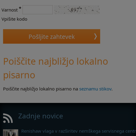
*
Varnost
Vpišite kodo
Poiščite najbližjo lokalno
pisarno
Poiščite najbližjo lokalno pisarno na
seznamu stikov
.
Zadnje novice
Renishaw vlaga v razširitev nemškega servisnega cent