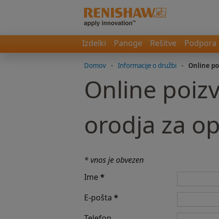
Izdelki
Panoge
Rešitve
Podpora
Domov
-
Informacije o družbi
-
Online po
Online poiz
orodja za op
* vnos je obvezen
Ime
*
E-pošta
*
Telefon