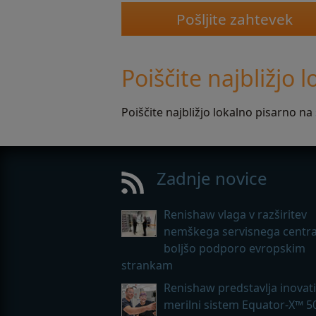
Poiščite najbližjo 
Poiščite najbližjo lokalno pisarno na
Zadnje novice
Renishaw vlaga v razširitev
nemškega servisnega centra
boljšo podporo evropskim
strankam
Renishaw predstavlja inovat
merilni sistem Equator-X™ 5