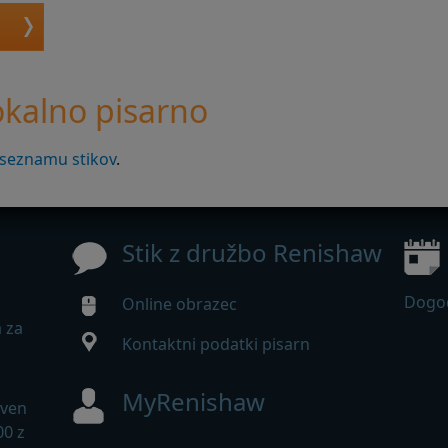
lokalno pisarno
seznamu stikov
.
Stik z družbo Renishaw
Dogod
Online obrazec
 za
Kontaktni podatki pisarn
MyRenishaw
iven
00 z