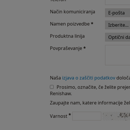
Način komuniciranja
Namen poizvedbe
*
Produktna linija
Povpraševanje
*
Naša
izjava o zaščiti podatkov
določa
Prosimo, označite, če želite preje
Renishaw.
Zaupajte nam, katere informacije že
*
Varnost