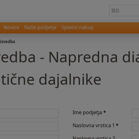
Novice
Naše podjetje
Spletni nakup
izvedba
vedba - Napredna di
tične dajalnike
Ime podjetja
*
Naslovna vrstica 1
*
Naslovna vrstica 2