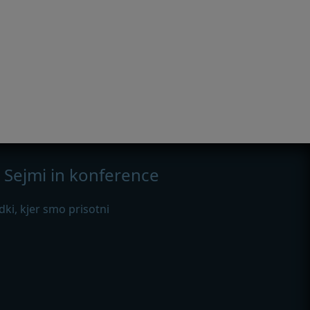
Sejmi in konference
ki, kjer smo prisotni