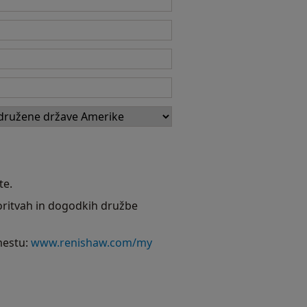
te.
toritvah in dogodkih družbe
mestu:
www.renishaw.com/my