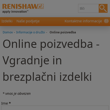
Izdelki
Naše podjetje
Kontaktne informacije
Domov
-
Informacije o družbi
-
Online poizvedba
Online poizvedba -
Vgradnje in
brezplačni izdelki
* vnos je obvezen
Ime
*