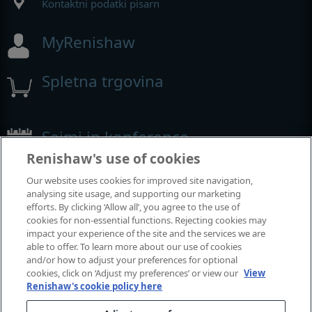
Kontaktni podatki pisarn
MyRenishaw
Spletna trgovina
Sejmi in konference
Renishaw's use of cookies
Dogodki, kjer smo prisotni
Our website uses cookies for improved site navigation,
analysing site usage, and supporting our marketing
efforts. By clicking ‘Allow all’, you agree to the use of
cookies for non-essential functions. Rejecting cookies may
impact your experience of the site and the services we are
able to offer. To learn more about our use of cookies
and/or how to adjust your preferences for optional
cookies, click on ‘Adjust my preferences’ or view our
View
Renishaw's cookie policy here