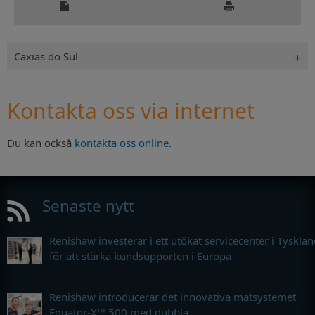
Caxias do Sul
Kontakta oss via internet
Du kan också
kontakta oss online
.
Senaste nytt
Renishaw investerar i ett utökat servicecenter i Tyskla
för att stärka kundsupporten i Europa
Renishaw introducerar det innovativa mätsystemet
Equator-X™ 500 med dubbla