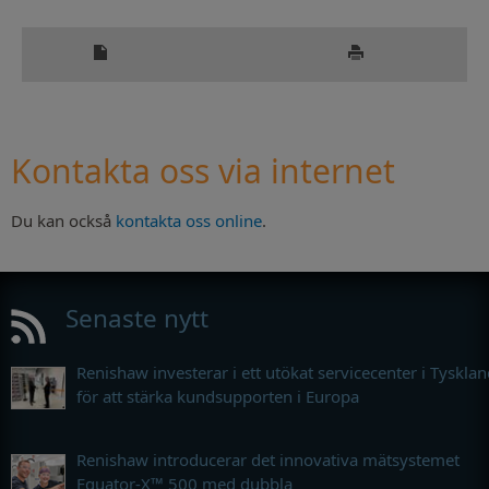
Kontakta oss via internet
Du kan också
kontakta oss online
.
Senaste nytt
Renishaw investerar i ett utökat servicecenter i Tyskla
för att stärka kundsupporten i Europa
Renishaw introducerar det innovativa mätsystemet
Equator-X™ 500 med dubbla