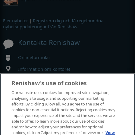
Fler nyheter
|
Registrera dig och få regelbundna
nyhetsuppdateringar från Renishaw
Kontakta Renishaw
Onlineformulär
Information om kontoret
Renishaw's use of cookies
MyRenishaw
Our website uses cookies for improved site navigation,
analysing site usage, and supporting our marketing
Webbutik
efforts. By clicking ‘Allow all’, you agree to the use of
cookies for non-essential functions. Rejecting cookies may
impact your experience of the site and the services we are
able to offer. To learn more about our use of cookies
Utställningar och konferenser
and/or how to adjust your preferences for optional
cookies, click on ‘Adjust my preferences’ or view our
View