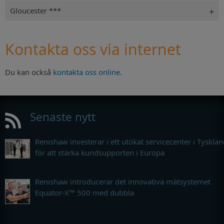
Gloucester ***
Kontakta oss via internet
Du kan också
kontakta oss online
.
Senaste nytt
Renishaw investerar i ett utökat servicecenter i Tyskla
för att stärka kundsupporten i Europa
Renishaw introducerar det innovativa mätsystemet
Equator-X™ 500 med dubbla