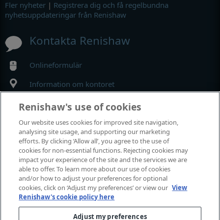
Fler nyheter
|
Registrera dig och få regelbundna
nyhetsuppdateringar från Renishaw
Kontakta Renishaw
Onlineformulär
Information om kontoret
Renishaw's use of cookies
MyRenishaw
Our website uses cookies for improved site navigation,
analysing site usage, and supporting our marketing
Webbutik
efforts. By clicking ‘Allow all’, you agree to the use of
cookies for non-essential functions. Rejecting cookies may
impact your experience of the site and the services we are
able to offer. To learn more about our use of cookies
Utställningar och konferenser
and/or how to adjust your preferences for optional
cookies, click on ‘Adjust my preferences’ or view our
View
Renishaw's cookie policy here
Tillställningar där vi deltar
Adjust my preferences