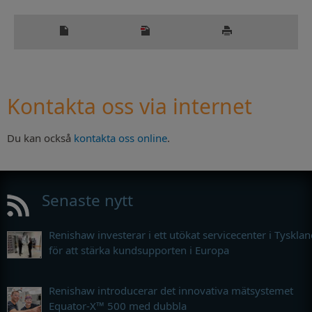
Kontakta oss via internet
Du kan också
kontakta oss online
.
Senaste nytt
Renishaw investerar i ett utökat servicecenter i Tyskla
för att stärka kundsupporten i Europa
Renishaw introducerar det innovativa mätsystemet
Equator-X™ 500 med dubbla