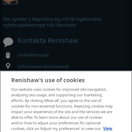
Fler nyheter
|
Registrera dig och få regelbundna
nyhetsuppdateringar från Renishaw
Kontakta Renishaw
Onlineformulär
Information om kontoret
Renishaw's use of cookies
MyRenishaw
Our website uses cookies for improved site navigation,
analysing site usage, and supporting our marketing
Webbutik
efforts. By clicking ‘Allow all’, you agree to the use of
cookies for non-essential functions. Rejecting cookies may
impact your experience of the site and the services we are
able to offer. To learn more about our use of cookies
Utställningar och konferenser
and/or how to adjust your preferences for optional
cookies, click on ‘Adjust my preferences’ or view our
View