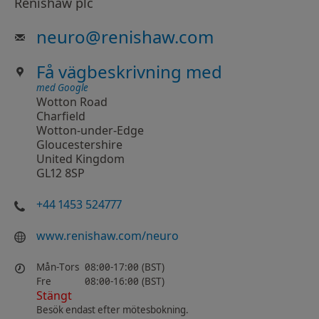
Renishaw plc
neuro
@
renishaw.com
Få vägbeskrivning med
med Google
Wotton Road
Charfield
Wotton-under-Edge
Gloucestershire
United Kingdom
GL12 8SP
+44 1453 524777
www.renishaw.com/neuro
Mån-Tors
08:00-17:00 (BST)
Fre
08:00-16:00 (BST)
Stängt
Besök endast efter mötesbokning.