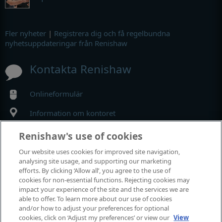
Fler nyheter
|
Registrera dig och få regelbundna
nyhetsuppdateringar från Renishaw
Kontakta Renishaw
Onlineformulär
Information om kontoret
Renishaw's use of cookies
MyRenishaw
Our website uses cookies for improved site navigation,
analysing site usage, and supporting our marketing
Webbutik
efforts. By clicking ‘Allow all’, you agree to the use of
cookies for non-essential functions. Rejecting cookies may
impact your experience of the site and the services we are
able to offer. To learn more about our use of cookies
Utställningar och konferenser
and/or how to adjust your preferences for optional
cookies, click on ‘Adjust my preferences’ or view our
View