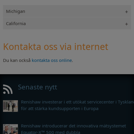
Michigan
California
Kontakta oss via internet
Du kan också
kontakta oss online
.
Senaste nytt
Renishaw investerar i ett utökat servicecenter i Tyskla
för att stärka kundsupporten i Europa
Renishaw introducerar det innovativa mätsystemet
Equator-X™ 500 med dubbla