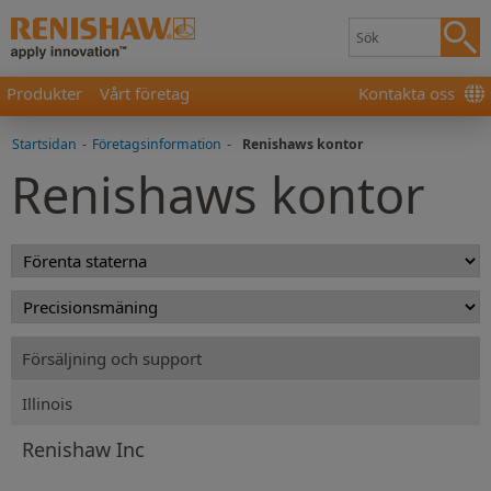
Produkter
Vårt företag
Kontakta oss
Startsidan
-
Företagsinformation
-
Renishaws kontor
Renishaws kontor
Försäljning och support
Illinois
Renishaw Inc