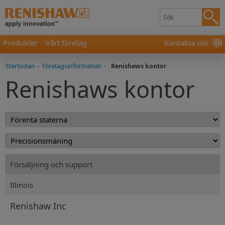
Produkter
Vårt företag
Kontakta oss
Startsidan
-
Företagsinformation
-
Renishaws kontor
Renishaws kontor
Försäljning och support
Illinois
Renishaw Inc