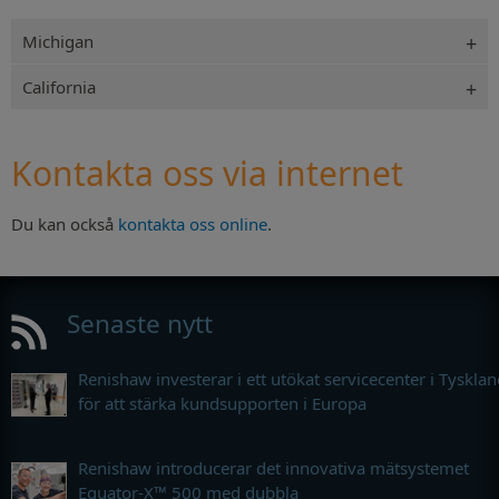
Michigan
California
Kontakta oss via internet
Du kan också
kontakta oss online
.
Senaste nytt
Renishaw investerar i ett utökat servicecenter i Tyskla
för att stärka kundsupporten i Europa
Renishaw introducerar det innovativa mätsystemet
Equator-X™ 500 med dubbla