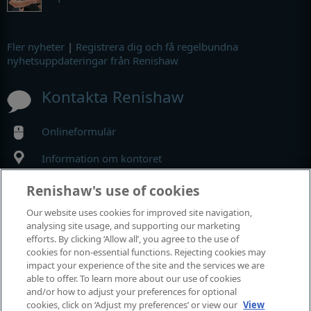
Fler nyheter
|
Registrera dig och få regelbundna
nyhetsuppdateringar från Renishaw
Kontakta Renishaw
Onlineformulär
Information om kontoret
Renishaw's use of cookies
MyRenishaw
Our website uses cookies for improved site navigation,
analysing site usage, and supporting our marketing
Webbutik
efforts. By clicking ‘Allow all’, you agree to the use of
cookies for non-essential functions. Rejecting cookies may
impact your experience of the site and the services we are
able to offer. To learn more about our use of cookies
Utställningar och konferenser
and/or how to adjust your preferences for optional
cookies, click on ‘Adjust my preferences’ or view our
View