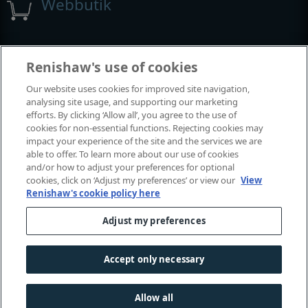
Webbutik
Utställningar och konferenser
Renishaw's use of cookies
Our website uses cookies for improved site navigation,
Tillställningar där vi deltar
analysing site usage, and supporting our marketing
efforts. By clicking ‘Allow all’, you agree to the use of
cookies for non-essential functions. Rejecting cookies may
impact your experience of the site and the services we are
able to offer. To learn more about our use of cookies
and/or how to adjust your preferences for optional
cookies, click on ‘Adjust my preferences’ or view our
View
Renishaw's cookie policy here
Adjust my preferences
© 2001–2026 Renishaw plc. Med ensamrätt.
Kontakta oss
|
Juridik och regelefterlevnad
|
Tillgänglighet
|
Accept only necessary
Sekretess
|
Information om cookies
Allow all