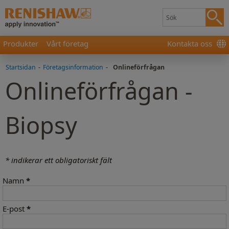
Produkter
Vårt företag
Kontakta oss
Startsidan
-
Företagsinformation
-
Onlineförfrågan
Onlineförfrågan -
Biopsy
* indikerar ett obligatoriskt fält
Namn
*
E-post
*