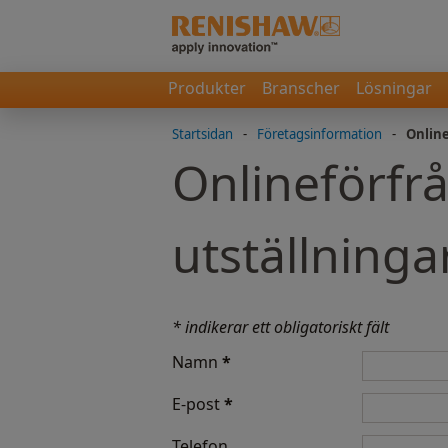
Produkter
Branscher
Lösningar
Startsidan
-
Företagsinformation
-
Onlin
Onlineförfr
utställninga
* indikerar ett obligatoriskt fält
Namn
*
E-post
*
Telefon