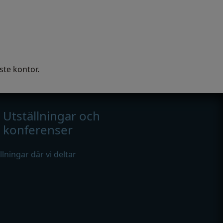
ste kontor.
Utställningar och
konferenser
ällningar där vi deltar