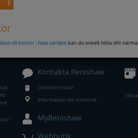
tor
ion till kontor i hela världen
kan du enkelt hitta ditt närma
Kontakta Renishaw
ökat
Onlineformulär
att
Tillst
Information om kontoret
opa
MyRenishaw
ator-
Webbutik