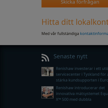
Hitta ditt lokalkon
Med vår fullständiga
kontaktinformat
Senaste nytt
Renishaw investerar i ett ut
servicecenter i Tyskland för 
stärka kundsupporten i Eur
Renishaw introducerar det
innovativa mätsystemet Equ
X™ 500 med dubbla