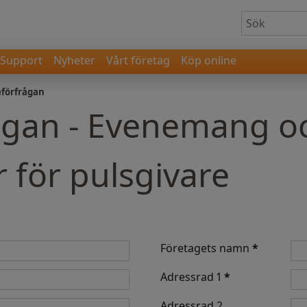
Support
Nyheter
Vårt företag
Köp online
eförfrågan
ågan - Evenemang o
r för pulsgivare
Företagets namn
*
Adressrad 1
*
Adressrad 2