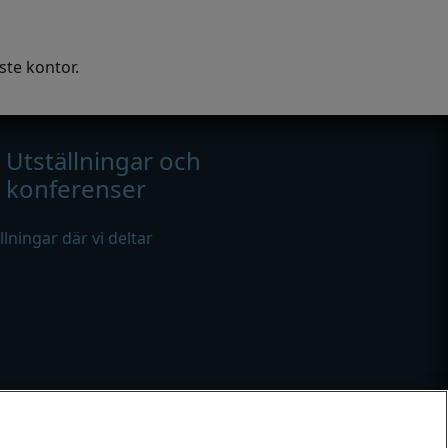
ste kontor.
Utställningar och
konferenser
ällningar där vi deltar