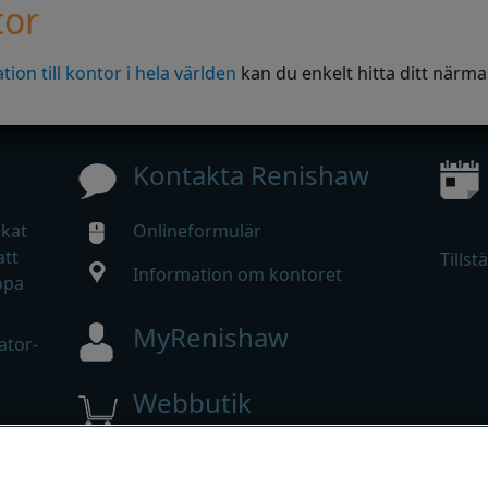
tor
ion till kontor i hela världen
kan du enkelt hitta ditt närma
Kontakta Renishaw
ökat
Onlineformulär
att
Tillst
Information om kontoret
opa
MyRenishaw
ator-
Webbutik
rån