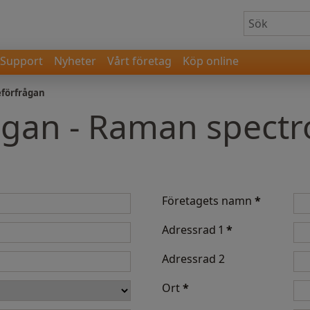
Support
Nyheter
Vårt företag
Köp online
eförfrågan
ågan - Raman spect
Företagets namn
*
Adressrad 1
*
Adressrad 2
Ort
*