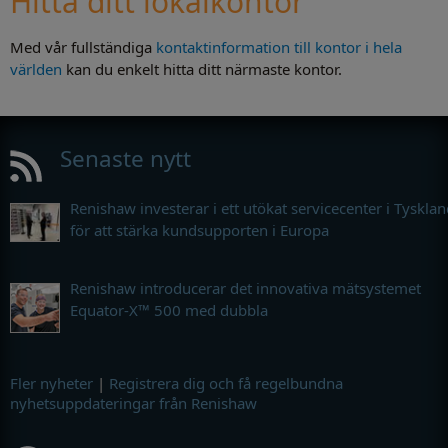
Hitta ditt lokalkontor
Med vår fullständiga
kontaktinformation till kontor i hela
världen
kan du enkelt hitta ditt närmaste kontor.
Senaste nytt
Renishaw investerar i ett utökat servicecenter i Tyskla
för att stärka kundsupporten i Europa
Renishaw introducerar det innovativa mätsystemet
Equator-X™ 500 med dubbla
Fler nyheter
|
Registrera dig och få regelbundna
nyhetsuppdateringar från Renishaw