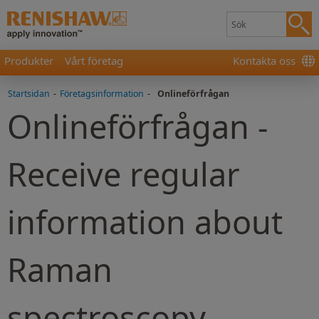
Produkter
Vårt företag
Kontakta oss
Startsidan
-
Företagsinformation
-
Onlineförfrågan
Onlineförfrågan -
Receive regular
information about
Raman
spectroscopy