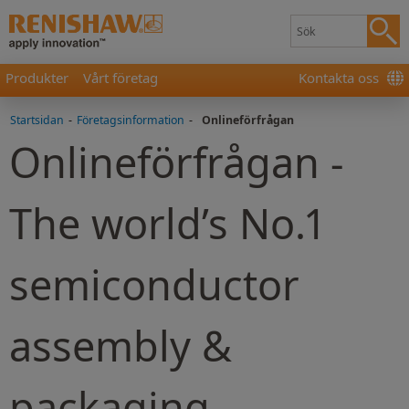
Produkter
Vårt företag
Kontakta oss
Startsidan
-
Företagsinformation
-
Onlineförfrågan
Onlineförfrågan -
The world’s No.1
semiconductor
assembly &
packaging