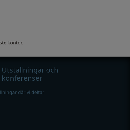
ste kontor.
Utställningar och
konferenser
ällningar där vi deltar