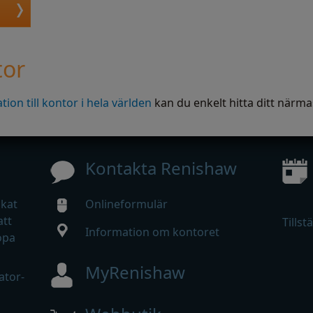
tor
ion till kontor i hela världen
kan du enkelt hitta ditt närma
Kontakta Renishaw
ökat
Onlineformulär
att
Tillst
Information om kontoret
opa
MyRenishaw
ator-