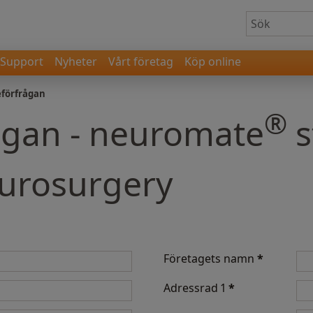
Support
Nyheter
Vårt företag
Köp online
eförfrågan
®
ågan - neuromate
s
eurosurgery
Företagets namn
*
Adressrad 1
*