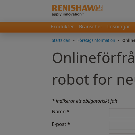
Produkter
Branscher
Lösningar
Startsidan
-
Företagsinformation
-
Onlin
Onlineförfr
robot for n
* indikerar ett obligatoriskt fält
Namn
*
E-post
*