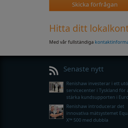
Hitta ditt lokalkon
Med vår fullständiga
kontaktinformat
Senaste nytt
Renishaw investerar i ett ut
servicecenter i Tyskland för 
stärka kundsupporten i Eur
Renishaw introducerar det
innovativa mätsystemet Equ
X™ 500 med dubbla