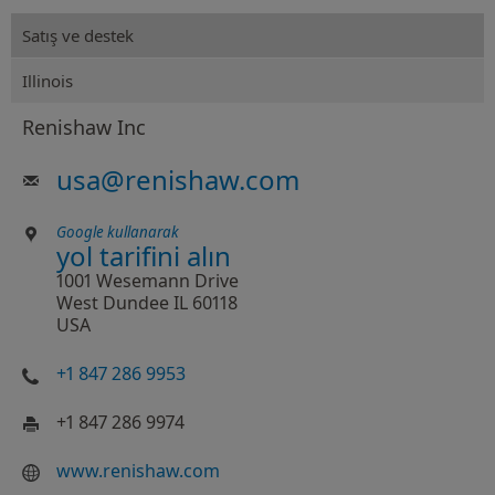
Satış ve destek
Illinois
Renishaw Inc
usa
@
renishaw.com
Google kullanarak
yol tarifini alın
1001 Wesemann Drive
West Dundee IL 60118
USA
+1 847 286 9953
+1 847 286 9974
www.renishaw.com