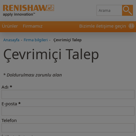
Ürünler
Firmamız
Bizimle iletişime geçin
Anasayfa
-
Firma bilgileri
-
Çevrimiçi Talep
Çevrimiçi Talep
* Doldurulması zorunlu alan
Adı
*
E-posta
*
Telefon