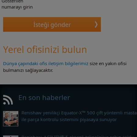
Gösterilen
numarayı girin
Yerel ofisinizi bulun
Dünya çapındaki ofis iletişim bilgilerimiz
size en yakın ofisi
bulmanızı sağlayacaktır.
En son haberler
Renishaw yenilikçi Equator-X™ 500 çift yöntemli masta
ile parça kontrolü sistemini piyasaya sunuyor