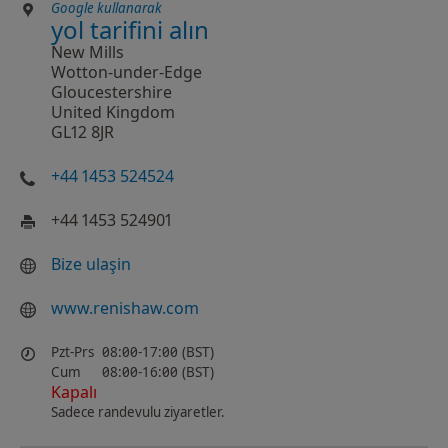
Google kullanarak
yol tarifini alın
New Mills
Wotton-under-Edge
Gloucestershire
United Kingdom
GL12 8JR
+44 1453 524524
+44 1453 524901
Bize ulaşin
www.renishaw.com
Pzt-Prs
08:00-17:00 (BST)
Cum
08:00-16:00 (BST)
Kapalı
Sadece randevulu ziyaretler.