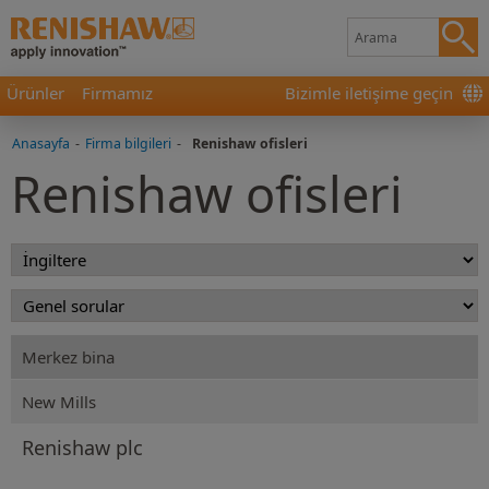
Ürünler
Firmamız
Bizimle iletişime geçin
Anasayfa
-
Firma bilgileri
-
Renishaw ofisleri
Renishaw ofisleri
Merkez bina
New Mills
Renishaw plc