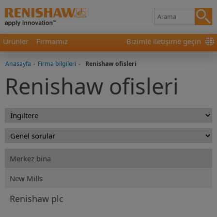
Ürünler
Firmamız
Bizimle iletişime geçin
Anasayfa
-
Firma bilgileri
-
Renishaw ofisleri
Renishaw ofisleri
Merkez bina
New Mills
Renishaw plc