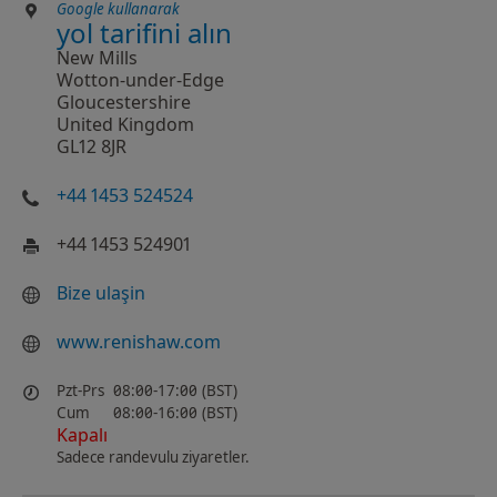
Google kullanarak
yol tarifini alın
New Mills
Wotton-under-Edge
Gloucestershire
United Kingdom
GL12 8JR
+44 1453 524524
+44 1453 524901
Bize ulaşin
www.renishaw.com
Pzt-Prs
08:00-17:00 (BST)
Cum
08:00-16:00 (BST)
Kapalı
Sadece randevulu ziyaretler.