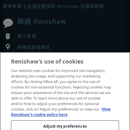
更多新聞
|
註冊定期接收 Renishaw 的最新新聞
聯絡 Renishaw
線上表格
辦事處詳細資訊
Renishaw's use of cookies
MyRenishaw
Our website uses cookies for improved site navigation,
analysing site usage, and supporting our marketing
網路商店
efforts. By clicking ‘Allow all’, you agree to the use of
cookies for non-essential functions. Rejecting cookies may
impact your experience of the site and the services we are
able to offer. To learn more about our use of cookies
展覽與會議
and/or how to adjust your preferences for optional
cookies, click on ‘Adjust my preferences’ or view our
View
Renishaw's cookie policy here
我們參加的活動
Adjust my preferences