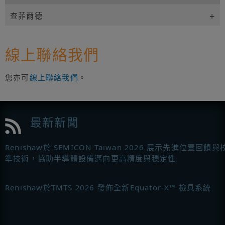
查菲爾德
線上聯絡我們
您亦可
線上聯絡我們
。
最新新聞
Renishaw於 SEMICON Taiwan 2026 展示先進位置回饋與
準技術，協助半導體設備邁向更高精度與穩定性
Renishaw於TMTS 2026 發佈全新Equator-X™ 檢具系統