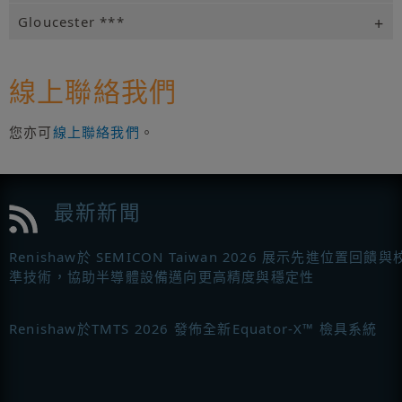
Gloucester ***
線上聯絡我們
您亦可
線上聯絡我們
。
最新新聞
Renishaw於 SEMICON Taiwan 2026 展示先進位置回饋與
準技術，協助半導體設備邁向更高精度與穩定性
Renishaw於TMTS 2026 發佈全新Equator-X™ 檢具系統