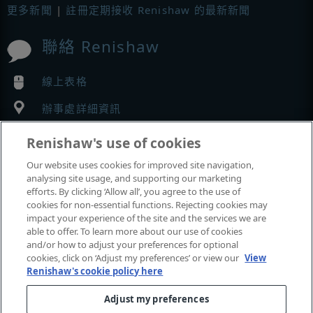
更多新聞
|
註冊定期接收 Renishaw 的最新新聞
聯絡 Renishaw
線上表格
辦事處詳細資訊
Renishaw's use of cookies
MyRenishaw
Our website uses cookies for improved site navigation,
analysing site usage, and supporting our marketing
網路商店
efforts. By clicking ‘Allow all’, you agree to the use of
cookies for non-essential functions. Rejecting cookies may
impact your experience of the site and the services we are
able to offer. To learn more about our use of cookies
展覽與會議
and/or how to adjust your preferences for optional
cookies, click on ‘Adjust my preferences’ or view our
View
Renishaw's cookie policy here
我們參加的活動
Adjust my preferences