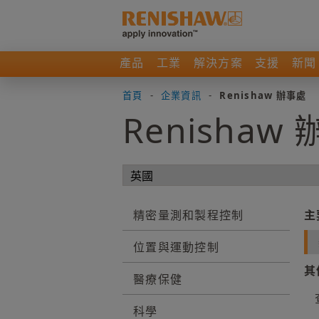
產品
工業
解決方案
支援
新聞
首頁
-
企業資訊
-
Renishaw 辦事處
Renishaw
精密量測和製程控制
主
位置與運動控制
其
醫療保健
科學