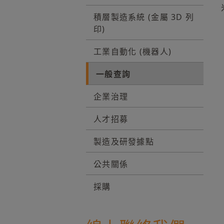
積層製造系統 (金屬 3D 列
印)
工業自動化 (機器人)
一般查詢
企業治理
人才招募
製造及研發據點
公共關係
採購