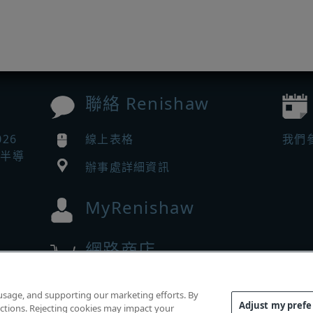
聯絡 Renishaw
026
線上表格
我們
助半導
辦事處詳細資訊
MyRenishaw
網路商店
w 的
 usage, and supporting our marketing efforts. By
Adjust my pref
functions. Rejecting cookies may impact your