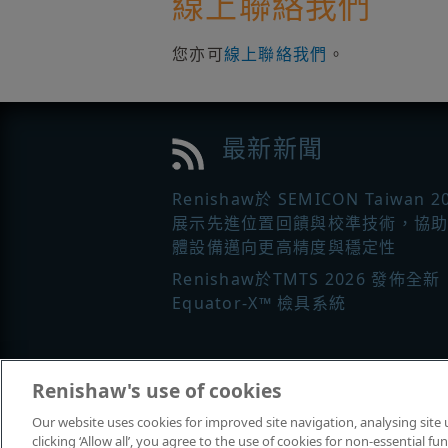
線上聯絡我們
您亦可
線上聯絡我們
。
最新新聞
Renishaw於 SEMICON Taiwan 2
展示先進位置回饋與校準技術，協
體設備邁向更高精度與穩定性
Renishaw於TMTS 2026 發佈全新
Equator-X™ 檢具系統
更多新聞
|
註冊定期接收 Renisha
Renishaw's use of cookies
最新新聞
Our website uses cookies for improved site navigation, analysing site
clicking ‘Allow all’, you agree to the use of cookies for non-essential 