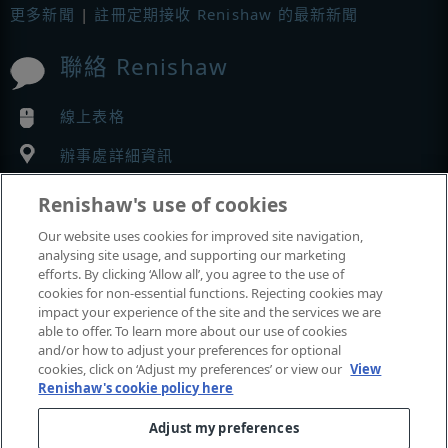
更多新聞
|
註冊定期接收 Renishaw 的最新新聞
聯絡 Renishaw
線上表格
辦事處詳細資訊
Renishaw's use of cookies
MyRenishaw
Our website uses cookies for improved site navigation,
analysing site usage, and supporting our marketing
網路商店
efforts. By clicking ‘Allow all’, you agree to the use of
cookies for non-essential functions. Rejecting cookies may
impact your experience of the site and the services we are
able to offer. To learn more about our use of cookies
展覽與會議
and/or how to adjust your preferences for optional
cookies, click on ‘Adjust my preferences’ or view our
View
Renishaw's cookie policy here
我們參加的活動
Adjust my preferences