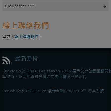
Gloucester ***
線上聯絡我們
您亦可
線上聯絡我們
。
最新新聞
Renishaw於 SEMICON Taiwan 2026 展示先進位置回饋與
準技術，協助半導體設備邁向更高精度與穩定性
Renishaw於TMTS 2026 發佈全新Equator-X™ 檢具系統