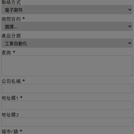
聯絡方式
*
詢問目的
產品分類
*
查詢
*
公司名稱
*
地址欄1
地址欄2
*
城市/鎮