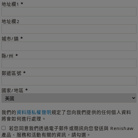
*
地址欄1
地址欄2
*
城市/鎮
*
縣/州
*
郵遞區號
*
國家/地區
我們的
資料隱私權聲明
規定了您向我們提供的任何個人資料
將會如何進行處理。
若您同意我們透過電子郵件或簡訊向您發送與 Renishaw
產品、服務和活動有關的資訊，請勾選。