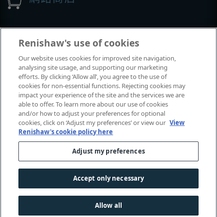
展覽與會議
Renishaw's use of cookies
Our website uses cookies for improved site navigation,
我們參加的活動
analysing site usage, and supporting our marketing
efforts. By clicking ‘Allow all’, you agree to the use of
cookies for non-essential functions. Rejecting cookies may
impact your experience of the site and the services we are
able to offer. To learn more about our use of cookies
and/or how to adjust your preferences for optional
cookies, click on ‘Adjust my preferences’ or view our
View
Renishaw's cookie policy here
Adjust my preferences
© 2001–2026 Renishaw plc
. 保留所有權利。
|
|
|
|
聯絡我們
法律及法規遵循
無障礙網頁
隱私權
Accept only necessary
Cookie
指南
Allow all