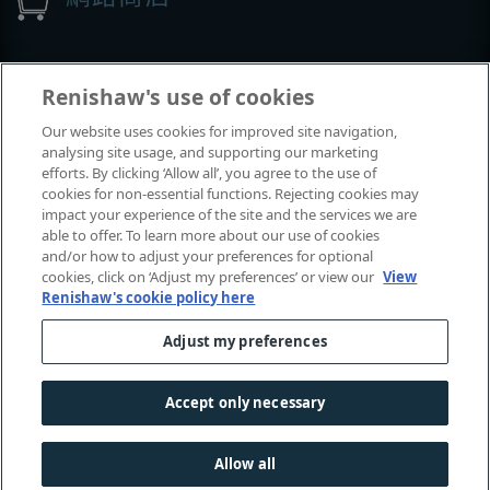
展覽與會議
Renishaw's use of cookies
Our website uses cookies for improved site navigation,
我們參加的活動
analysing site usage, and supporting our marketing
efforts. By clicking ‘Allow all’, you agree to the use of
cookies for non-essential functions. Rejecting cookies may
impact your experience of the site and the services we are
able to offer. To learn more about our use of cookies
and/or how to adjust your preferences for optional
cookies, click on ‘Adjust my preferences’ or view our
View
Renishaw's cookie policy here
Adjust my preferences
© 2001–2026 Renishaw plc
. 保留所有權利。
|
|
|
|
聯絡我們
法律及法規遵循
無障礙網頁
隱私權
Accept only necessary
Cookie
指南
Allow all