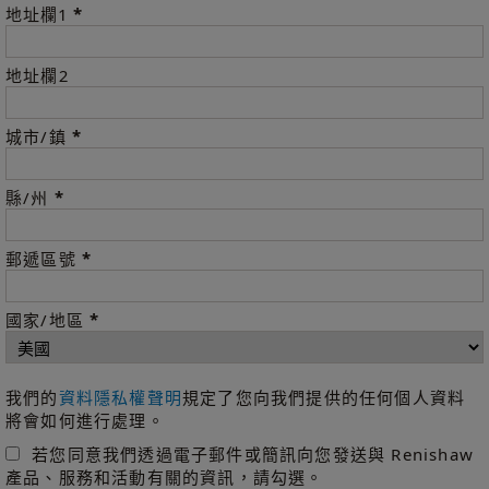
*
地址欄1
地址欄2
*
城市/鎮
*
縣/州
*
郵遞區號
*
國家/地區
我們的
資料隱私權聲明
規定了您向我們提供的任何個人資料
將會如何進行處理。
若您同意我們透過電子郵件或簡訊向您發送與 Renishaw
產品、服務和活動有關的資訊，請勾選。