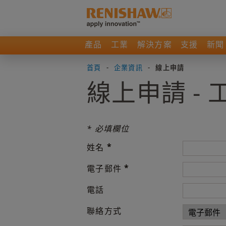
產品
工業
解決方案
支援
新聞
首頁
-
企業資訊
-
線上申請
線上申請 -
* 必填欄位
*
姓名
*
電子郵件
電話
聯絡方式