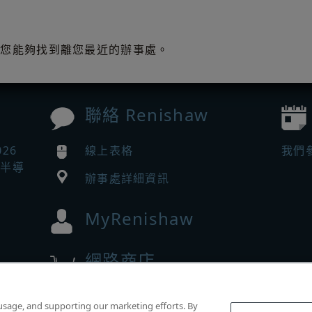
讓您能夠找到離您最近的辦事處。
聯絡 Renishaw
026
線上表格
我們
助半導
辦事處詳細資訊
MyRenishaw
網路商店
w 的
 usage, and supporting our marketing efforts. By