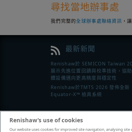
尋找當地辦事處
我們完整的
全球辦事處聯絡資訊
，
最新新聞
Renishaw於 SEMICON Taiwan 2
展示先進位置回饋與校準技術，協
體設備邁向更高精度與穩定性
Renishaw於TMTS 2026 發佈全新
Equator-X™ 檢具系統
更多新聞
|
註冊定期接收 Renisha
Renishaw's use of cookies
最新新聞
Our website uses cookies for improved site navigation, analysing site