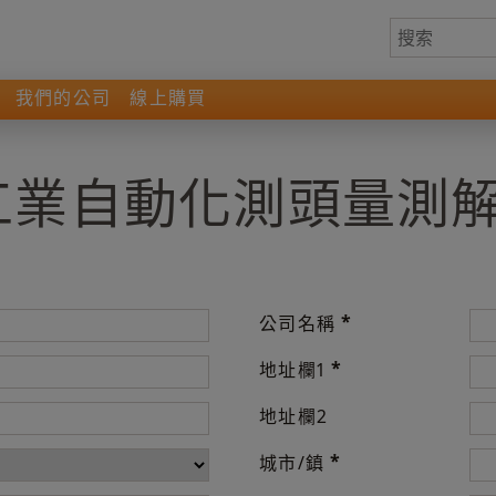
我們的公司
線上購買
 工業自動化測頭量測
*
公司名稱
*
地址欄1
地址欄2
*
城市/鎮