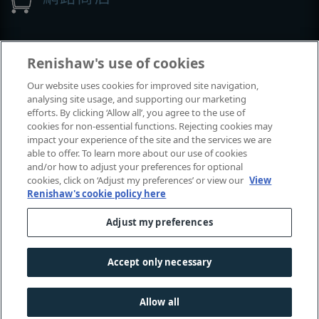
展覽與會議
Renishaw's use of cookies
Our website uses cookies for improved site navigation,
我們參加的活動
analysing site usage, and supporting our marketing
efforts. By clicking ‘Allow all’, you agree to the use of
cookies for non-essential functions. Rejecting cookies may
impact your experience of the site and the services we are
able to offer. To learn more about our use of cookies
and/or how to adjust your preferences for optional
cookies, click on ‘Adjust my preferences’ or view our
View
Renishaw's cookie policy here
Adjust my preferences
© 2001–2026 Renishaw plc
. 保留所有權利。
|
|
|
|
聯絡我們
法律及法規遵循
無障礙網頁
隱私權
Accept only necessary
Cookie
指南
Allow all