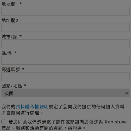
*
地址欄1
地址欄2
*
城市/鎮
*
縣/州
*
郵遞區號
*
國家/地區
我們的
資料隱私權聲明
規定了您向我們提供的任何個人資料
將會如何進行處理。
若您同意我們透過電子郵件或簡訊向您發送與 Renishaw
產品、服務和活動有關的資訊，請勾選。