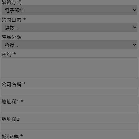
聯絡方式
*
詢問目的
產品分類
*
查詢
*
公司名稱
*
地址欄1
地址欄2
*
城市/鎮