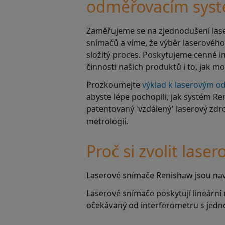
odměřovacím sys
Zaměřujeme se na zjednodušení lase
snímačů a víme, že výběr laserovéh
složitý proces. Poskytujeme cenné in
činnosti našich produktů i to, jak m
Prozkoumejte
výklad k laserovým 
abyste lépe pochopili, jak systém R
patentovaný 'vzdálený' laserový zdro
metrologii.
Proč si zvolit las
Laserové snímače Renishaw jsou nav
Laserové snímače poskytují lineární
očekávaný od interferometru s jedn