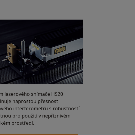
m laserového snímače HS20
nuje naprostou přesnost
ového interferometru s robustností
tnou pro použití v nepříznivém
ském prostředí.