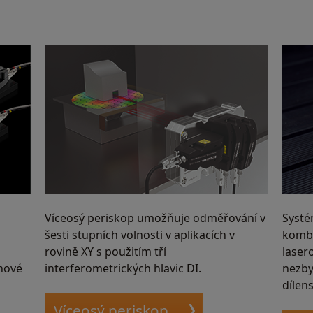
Víceosý periskop umožňuje odměřování v
Systé
šesti stupních volnosti v aplikacích v
kombi
rovině XY s použitím tří
laser
ohové
interferometrických hlavic DI.
nezby
dílen
Víceosý periskop