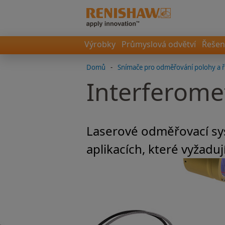
Výrobky
Průmyslová odvětví
Řešen
Domů
-
Snímače pro odměřování polohy a ř
Interferome
Laserové odměřovací sys
aplikacích, které vyžadu