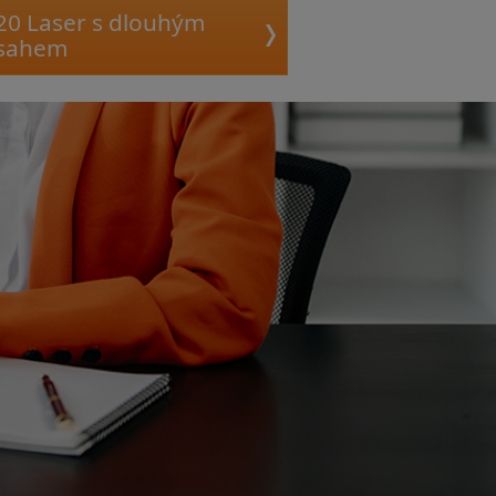
20 Laser s dlouhým
sahem