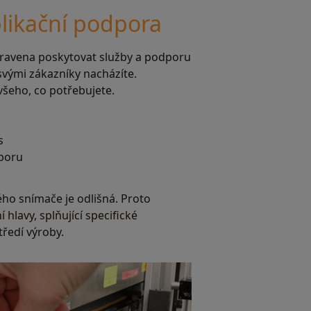
plikační podpora
pravena poskytovat služby a podporu
svými zákazníky nacházíte.
všeho, co potřebujete.
s
dporu
ho snímače je odlišná. Proto
hlavy, splňující specifické
ředí výroby.