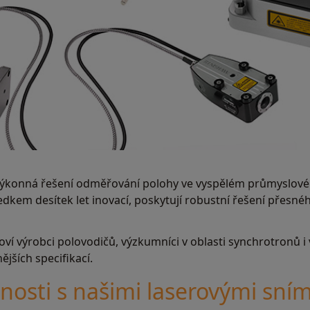
výkonná řešení odměřování polohy ve vyspělém průmyslové
edkem desítek let inovací, poskytují robustní řešení přes
ví výrobci polovodičů, výzkumníci v oblasti synchrotronů i 
ějších specifikací.
nosti s našimi laserovými sním