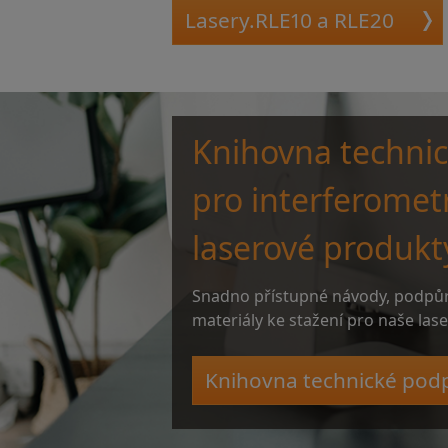
Lasery.RLE10 a RLE20
Knihovna techni
pro interferomet
laserové produkt
Snadno přístupné návody, podpů
materiály ke stažení pro naše las
Knihovna technické pod