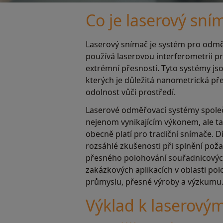
Co je laserový sní
Laserový snímač je systém pro odmě
používá laserovou interferometrii p
extrémní přesností. Tyto systémy jso
kterých je důležitá nanometrická přes
odolnost vůči prostředí.
Laserové odměřovací systémy společ
nejenom vynikajícím výkonem, ale ta
obecně platí pro tradiční snímače. D
rozsáhlé zkušenosti při splnění pož
přesného polohování souřadnicových
zakázkových aplikacích v oblasti po
průmyslu, přesné výroby a výzkumu
Výklad k laserový