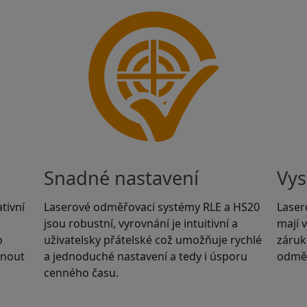
Snadné nastavení
Vys
tivní
Laserové odměřovací systémy RLE a HS20
Laser
jsou robustní, vyrovnání je intuitivní a
mají v
o
uživatelsky přátelské což umožňuje rychlé
záruk
hnout
a jednoduché nastavení a tedy i úsporu
odměř
cenného času.