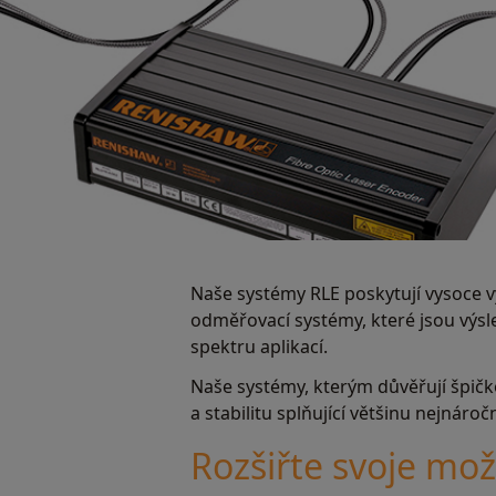
Naše systémy RLE poskytují vysoce 
odměřovací systémy, které jsou výsl
spektru aplikací.
Naše systémy, kterým důvěřují špičko
a stabilitu splňující většinu nejnáročn
Rozšiřte svoje mož