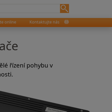
e online
Kontaktujte nás
mače
lé řízení pohybu v
osti.