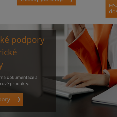
HS
do
cké podpory
rické
y
rná dokumentace a
erové produkty.
pory