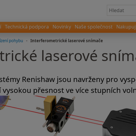
í
Technická podpora
Novinky
Naše společnost
Nakupujt
ízení pohybu
-
Interferometrické laserové snímače
trické laserové sní
témy Renishaw jsou navrženy pro vyspě
jí vysokou přesnost ve více stupních voln