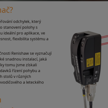
mač?
řování odchylek, který
ro stanovení polohy s
u ideální pro aplikace, ve
nost, flexibilita systému a
nosti Renishaw se vyznačují
ké snadnou instalací, jaká
íky tomu jsme získali
adavků řízení pohybu a
 stolů v různých
lovodičového a leteckého
.
m