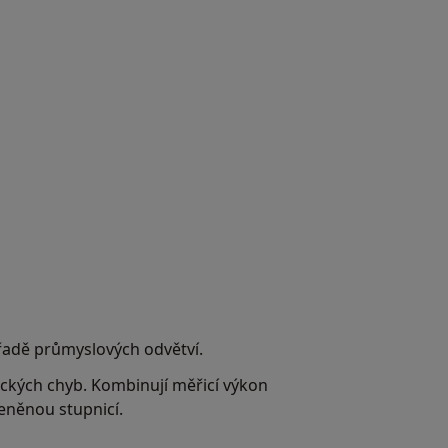
řadě průmyslových odvětví.
ických chyb. Kombinují měřicí výkon
eněnou stupnicí.