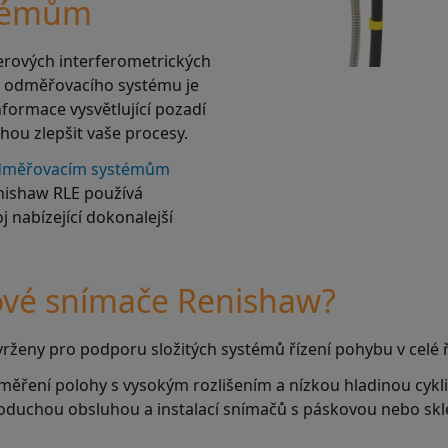
témům
rových interferometrických
o odměřovacího systému je
formace vysvětlující pozadí
ohou zlepšit vaše procesy.
odměřovacím systémům
enishaw RLE používá
j nabízející dokonalejší
erové snímače Renishaw?
rženy pro podporu složitých systémů řízení pohybu v celé 
 měření polohy s vysokým rozlišením a nízkou hladinou cykl
oduchou obsluhou a instalací snímačů s páskovou nebo skl