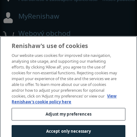
MyRenishaw
Webový obchod
Renishaw's use of cookies
Our website uses cookies for improved site navigation,
analysing site usage, and supporting our marketing
efforts. By clicking ‘Allow all’, you agree to the use of
cookies for non-essential functions. Rejecting cookies may
impact your experience of the site and the services we are
able to offer. To learn more about our use of cookies
and/or how to adjust your preferences for optional
cookies, click on ‘Adjust my preferences’ or view our
View
Renishaw's cookie policy here
Adjust my preferences
Accept only necessary
© 2001-2026 Renishaw plc. Všechna práva vyhrazena.