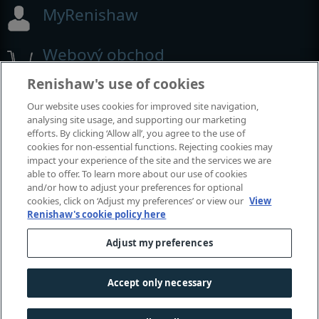
MyRenishaw
Webový obchod
Renishaw's use of cookies
Our website uses cookies for improved site navigation,
Výstavy a konference
analysing site usage, and supporting our marketing
efforts. By clicking ‘Allow all’, you agree to the use of
Akce, kterých se účastníme
cookies for non-essential functions. Rejecting cookies may
impact your experience of the site and the services we are
able to offer. To learn more about our use of cookies
and/or how to adjust your preferences for optional
cookies, click on ‘Adjust my preferences’ or view our
View
Renishaw's cookie policy here
Adjust my preferences
Accept only necessary
© 2001-2026 Renishaw plc. Všechna práva vyhrazena.
Kontaktujte nás
|
Právní předpisy a jejich dodržování
|