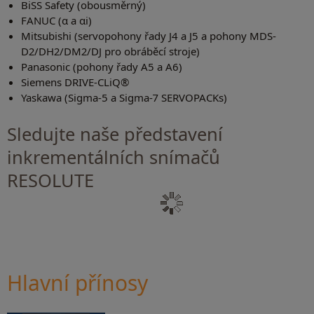
BiSS Safety (obousměrný)
FANUC (α a αi)
Mitsubishi (servopohony řady J4 a J5 a pohony MDS-
D2/DH2/DM2/DJ pro obráběcí stroje)
Panasonic (pohony řady A5 a A6)
Siemens DRIVE-CLiQ®
Yaskawa (Sigma-5 a Sigma-7 SERVOPACKs)
Sledujte naše představení
inkrementálních snímačů
RESOLUTE
Hlavní přínosy