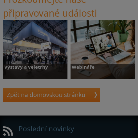
připravované události
Výstavy a veletrhy
Webináře
Zpět na domovskou stránku
Více informací
Více informací
Poslední novinky