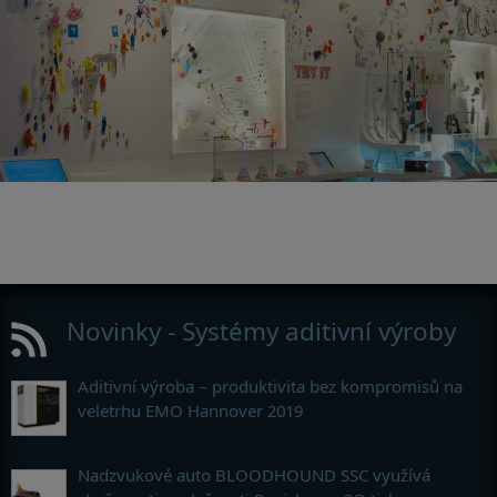
Novinky - Systémy aditivní výroby
Aditivní výroba – produktivita bez kompromisů na
veletrhu EMO Hannover 2019
Nadzvukové auto BLOODHOUND SSC využívá