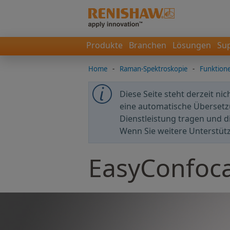
Produkte
Branchen
Lösungen
Su
Home
-
Raman-Spektroskopie
-
Funktione
Diese Seite steht derzeit ni
eine automatische Übersetzu
Dienstleistung tragen und d
Wenn Sie weitere Unterstüt
EasyConfoc