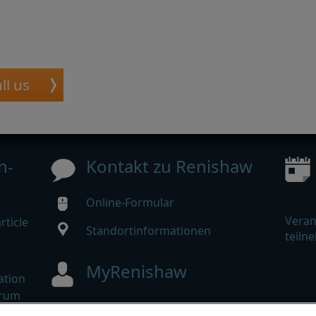
ll us
n-
Kontakt zu Renishaw
Online-Formular
Veran
ticle
Standortinformationen
teiln
MyRenishaw
ation
trum
Online-Shop