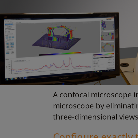
A confocal microscope in
microscope by eliminatin
three-dimensional views 
Configure exactly 