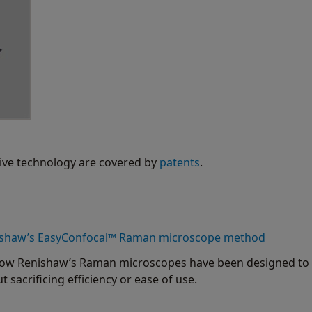
ive technology are covered by
patents
.
nishaw’s EasyConfocal™ Raman microscope method
how Renishaw’s Raman microscopes have been designed to o
sacrificing efficiency or ease of use.