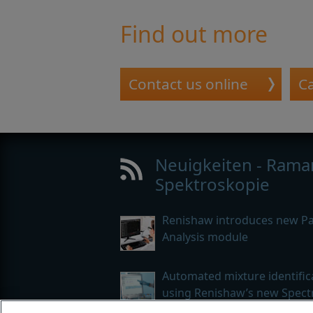
Find out more
Contact us online
Ca
Neuigkeiten - Rama
Spektroskopie
Renishaw introduces new Par
Analysis module
Automated mixture identific
using Renishaw’s new Spec
Search software module