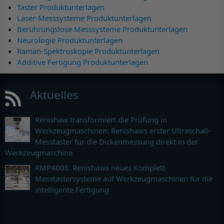
Taster Produktunterlagen
Laser-Messsysteme Produktunterlagen
Berührungslose Messsysteme Produktunterlagen
Neurologie Produktunterlagen
Raman-Spektroskopie Produktunterlagen
Additive Fertigung Produktunterlagen
Aktuelles
Renishaw transformiert die Prüfung in
Werkzeugmaschinen: Renishaws erster Ultraschall-
Messtaster für die Dickenmessung direkt in der
Werkzeugmaschine
RMP400S: Renishaws neues Komplett-
Messtastersysteme auf Werkzeugmaschinen für die
intelligente Fertigung