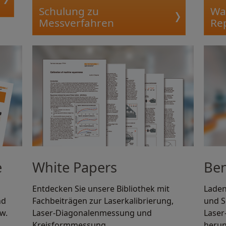
Schulung zu
Wa
Messverfahren
Re
e
White Papers
Be
Entdecken Sie unsere Bibliothek mit
Laden
nd
Fachbeiträgen zur Laserkalibrierung,
und S
w.
Laser-Diagonalenmessung und
Laser
Kreisformmessung.
herun