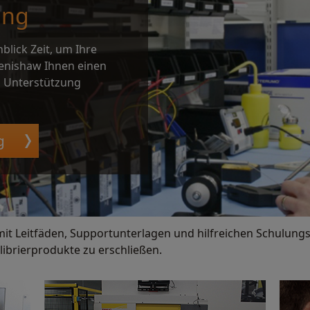
ung
blick Zeit, um Ihre
Renishaw Ihnen einen
nd Unterstützung
g
it Leitfäden, Supportunterlagen und hilfreichen Schulungsv
brierprodukte zu erschließen.