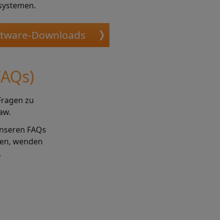
systemen.
ftware-Downloads
FAQs)
 Fragen zu
aw.
 unseren FAQs
den, wenden
.