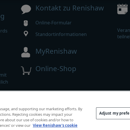
Kontakt zu Renishaw
ng
Online-Formular
Veran
ards
Standortinformationen
teiln
MyRenishaw
Online-Shop
mit
lich
te vorbehalten.
 usage, and supporting our marketing efforts. By
inweise und Compliance
|
Zugänglichkeit
|
Datenschutz
|
L
Adjust my pref
functions. Rejecting cookies may impact your
 more about our use of cookies and/or how to
rences’ or view our
View Renishaw's cookie