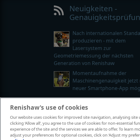
Neuigkeiten -
Genauigkeitsprüfu
Nach internationalen Stand
produzieren - mit dem
Lasersystem zur
Geometriemessung der nächsten
Generation von Renishaw
Momentaufnahme der
Maschinengenauigkeit jetzt 
neuer Smartphone-App mög
Renishaw's use of cookies
© 2001-2026 Renishaw plc. Alle Rech
Our website uses cookies for improved site navigation, analysing site
Kontaktieren Sie uns
|
Rechtliche H
clicking ‘Allow all’, you agree to the use of cookies for non-essential 
experience of the site and the services we are able to offer. To learn
adjust your preferences for optional cookies, click on ‘Adjust my prefe