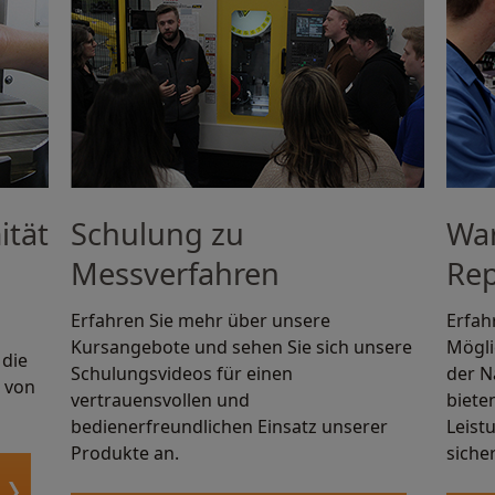
ität
Schulung zu
Wa
Messverfahren
Rep
Erfahren Sie mehr über unsere
Erfah
Kursangebote und sehen Sie sich unsere
Mögli
 die
Schulungsvideos für einen
der N
e von
vertrauensvollen und
biete
bedienerfreundlichen Einsatz unserer
Leist
Produkte an.
siche