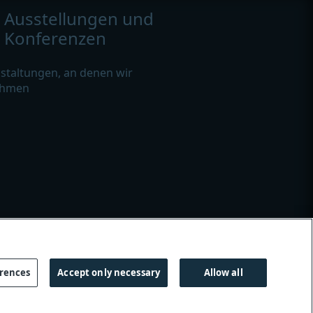
Ausstellungen und
Konferenzen
staltungen, an denen wir
ehmen
eitfaden - Cookies
|
Gender-Hinweis
erences
Accept only necessary
Allow all