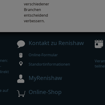
verschiedener
Branchen
entscheidend
verbessern.
Kontakt zu Renishaw
Online-Formular
nen:
Veran
Standortinformationen
-
teiln
irekt
MyRenishaw
e auf
Online-Shop