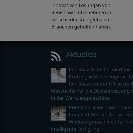
innovativen Lösungen von
Renishaw Unternehmen in
verschiedensten globalen
Branchen geholfen haben.
Aktuelles
Renishaw transformiert die
Prüfung in Werkzeugmaschi
Renishaws erster Ultraschall
Messtaster für die Dickenmessung d
in der Werkzeugmaschine
RMP400S: Renishaws neues
Komplett-Messtastersystem
Werkzeugmaschinen für die
intelligente Fertigung