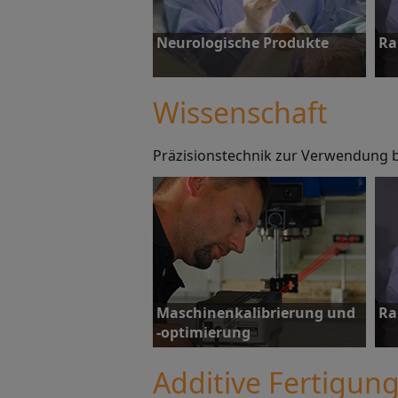
Neurologische Produkte
Ra
Wissenschaft
Präzisionstechnik zur Verwendung 
Mehr erfahren
M
Maschinenkalibrierung und
Ra
-optimierung
Additive Fertigung