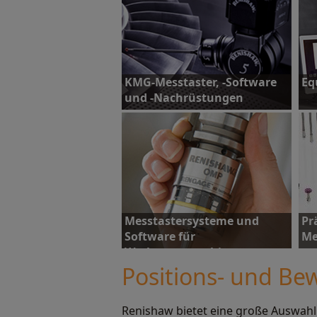
KMG-Messtaster, -Software
Eq
und -Nachrüstungen
Mehr erfahren
M
Messtastersysteme und
Pr
Software für
Me
Werkzeugmaschinen
Positions- und B
Renishaw bietet eine große Auswah
Mehr erfahren
M