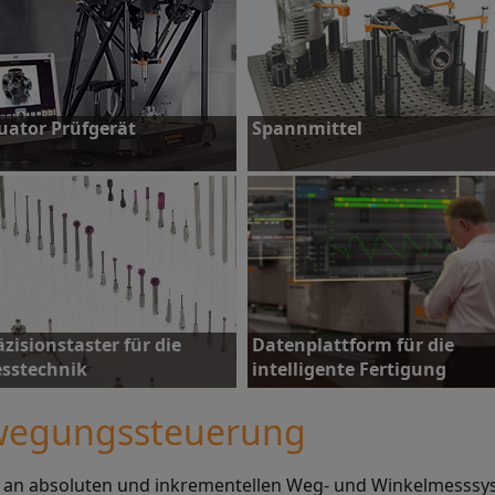
uator Prüfgerät
Spannmittel
ehr erfahren
Mehr erfahren
äzisionstaster für die
Datenplattform für die
sstechnik
intelligente Fertigung
ewegungssteuerung
l an absoluten und inkrementellen Weg- und Winkelmesss
ehr erfahren
Mehr erfahren