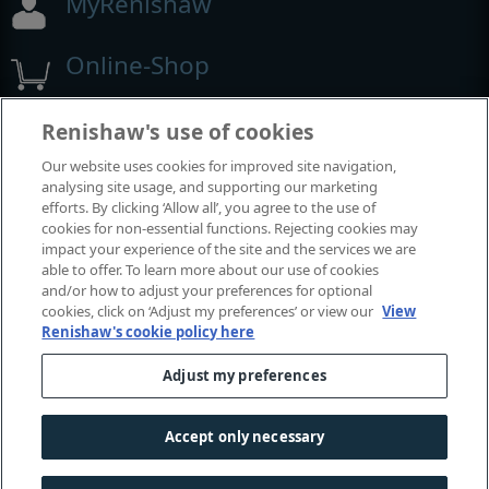
MyRenishaw
Online-Shop
Renishaw's use of cookies
Our website uses cookies for improved site navigation,
analysing site usage, and supporting our marketing
efforts. By clicking ‘Allow all’, you agree to the use of
cookies for non-essential functions. Rejecting cookies may
impact your experience of the site and the services we are
able to offer. To learn more about our use of cookies
and/or how to adjust your preferences for optional
cookies, click on ‘Adjust my preferences’ or view our
View
Renishaw's cookie policy here
Adjust my preferences
© 2001-2026 Renishaw plc. Alle Rechte vorbehalten.
Accept only necessary
Kontaktieren Sie uns
|
Rechtliche Hinweise und Compliance
|
Zugänglichkeit
|
Datenschutz
|
Leitfaden - Cookies
|