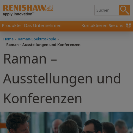
Produkte
Das Unternehmen
Kontaktieren Sie uns
Home
-
Raman-Spektroskopie
-
Raman – Ausstellungen und Konferenzen
Raman –
Ausstellungen und
Konferenzen