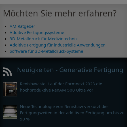
Möchten Sie mehr erfahren?
Sonderbeiträge ansehen
AM Ratgeber
Additive Fertigungssysteme
3D-Metalldruck für Medizintechnik
Additive Fertigung für industrielle Anwendungen
Software für 3D-Metalldruck-Systeme
Neuigkeiten - Generative Fertigung
Renishaw stellt auf der Formnext 2023 die
hochproduktive RenAM 500 Ultra vor
Neue Technologie von Renishaw verkürzt die
Fertigungszeiten in der additiven Fertigung um bis zu
50 %