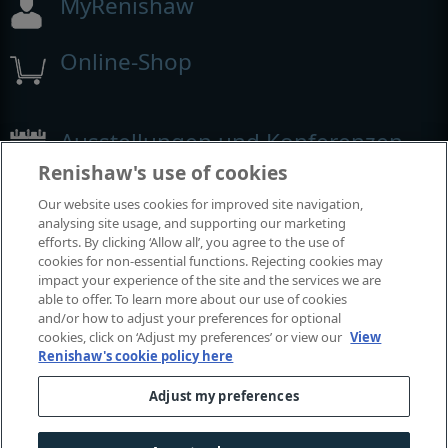
MyRenishaw
Online-Shop
Ausstellungen und Konferenzen
Renishaw's use of cookies
Veranstaltungen, an denen wir teilnehmen
Our website uses cookies for improved site navigation,
analysing site usage, and supporting our marketing
efforts. By clicking ‘Allow all’, you agree to the use of
cookies for non-essential functions. Rejecting cookies may
impact your experience of the site and the services we are
able to offer. To learn more about our use of cookies
and/or how to adjust your preferences for optional
cookies, click on ‘Adjust my preferences’ or view our
View
Renishaw's cookie policy here
Adjust my preferences
© 2001-2026 Renishaw plc. Alle Rechte vorbehalten.
Kontaktieren Sie uns
|
Rechtliche Hinweise und Compliance
|
Zugänglichkeit
|
Datenschutz
|
Leitfaden - Cookies
|